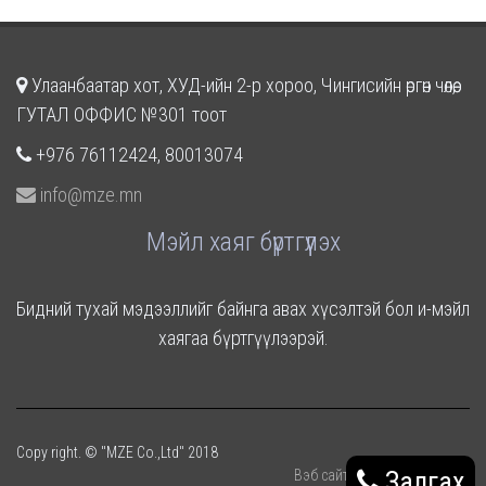
Улаанбаатар хот, ХУД-ийн 2-р хороо, Чингисийн өргөн чөлөө,
ГУТАЛ ОФФИС №301 тоот
+976 76112424, 80013074
info@mze.mn
Мэйл хаяг бүртгүүлэх
Бидний тухай мэдээллийг байнга авах хүсэлтэй бол и-мэйл
хаягаа бүртгүүлээрэй.
Copy right. © "MZE Co.,Ltd" 2018
Залгах
Вэб сайт
ыг:
Грийн софт ХХК