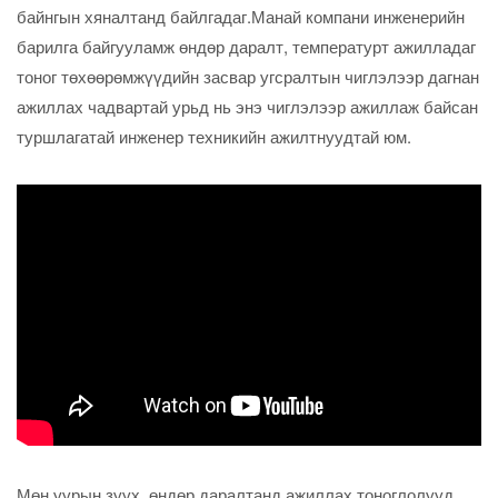
байнгын хяналтанд байлгадаг.Манай компани инженерийн
барилга байгууламж өндөр даралт, температурт ажилладаг
тоног төхөөрөмжүүдийн засвар угсралтын чиглэлээр дагнан
ажиллах чадвартай урьд нь энэ чиглэлээр ажиллаж байсан
туршлагатай инженер техникийн ажилтнуудтай юм.
Мөн уурын зуух, өндөр даралтанд ажиллах тоноглолууд,