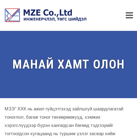
МАНАЙ ХАМТ ОЛОН
МЗЭ” ХХК нь ажил гүйцэтгэхэд зайлшгүй шаардлагатай
тоноглол, багаж тоног төхөөрөмжүүд, хэмжих
хэрэгслүүдээр бүрэн хангагдсан бөгөөд тэдгээрийг
тогтоогдсон хугацаанд нь туршиж үзлэг засвар хийж