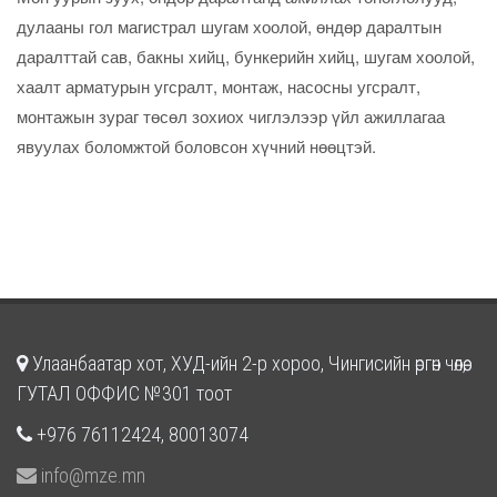
дулааны гол магистрал шугам хоолой, өндөр даралтын
даралттай сав, бакны хийц, бункерийн хийц, шугам хоолой,
хаалт арматурын угсралт, монтаж, насосны угсралт,
монтажын зураг төсөл зохиох чиглэлээр үйл ажиллагаа
явуулах боломжтой боловсон хүчний нөөцтэй.
Улаанбаатар хот, ХУД-ийн 2-р хороо, Чингисийн өргөн чөлөө,
ГУТАЛ ОФФИС №301 тоот
+976 76112424, 80013074
info@mze.mn